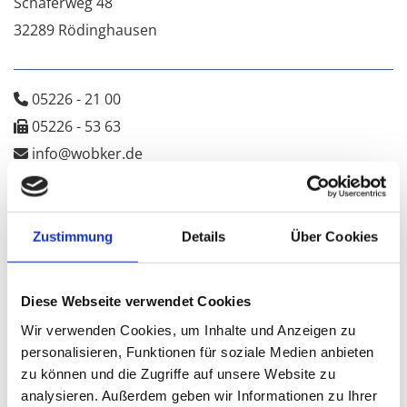
Schä­f­er­weg 48
32289 Rö­ding­hau­sen
05226 - 21 00

05226 - 53 63

info@​wobker.​de

Schreiben Sie uns
Zustimmung
Details
Über Cookies
Diese Webseite verwendet Cookies
Wir verwenden Cookies, um Inhalte und Anzeigen zu
personalisieren, Funktionen für soziale Medien anbieten
zu können und die Zugriffe auf unsere Website zu
analysieren. Außerdem geben wir Informationen zu Ihrer