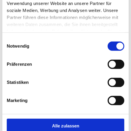
Verwendung unserer Website an unsere Partner für
soziale Medien, Werbung und Analysen weiter. Unsere
Partner führen diese Informationen möglicherweise mit
weiteren Daten zusammen, die Sie ihnen bereitgestellt
haben oder die sie im Rahmen Ihrer Nutzung der Dienste
gesammelt haben.
Einwilligungsauswahl
Notwendig
Ich habe die Datenschutzerklärung zur Kenntnis genommen. Ich stimme
Präferenzen
einer elektronischen Speicherung und Verarbeitung meiner eingegebenen
Daten zur Beantwortung meiner Anfrage zu. *
Statistiken
Marketing
Alle zulassen